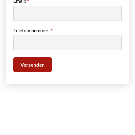
Email:
*
Telefoonnummer:
*
Oléus b.v.
Nijverheidstraat 20
2901 AR Capelle a/d IJssel
085 060 30 40